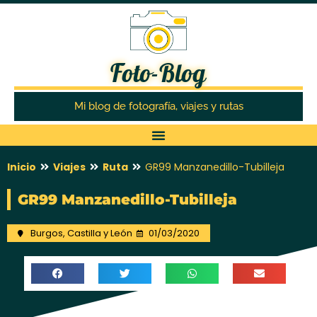
Foto-Blog
Mi blog de fotografía, viajes y rutas
Inicio
Viajes
Ruta
GR99 Manzanedillo-Tubilleja
GR99 Manzanedillo-Tubilleja
Burgos
,
Castilla y León
01/03/2020