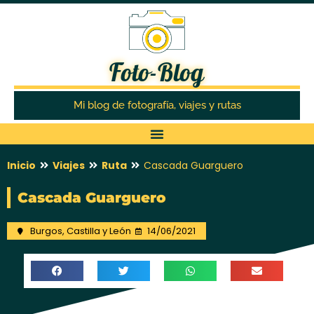
Foto-Blog
Mi blog de fotografía, viajes y rutas
Inicio
Viajes
Ruta
Cascada Guarguero
Cascada Guarguero
Burgos
,
Castilla y León
14/06/2021