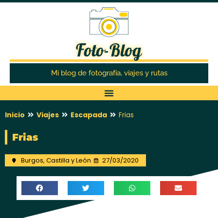
Foto-Blog
Mi blog de fotografía, viajes y rutas
Inicio
Viajes
Escapada
Frias
Frias
Burgos
,
Castilla y León
27/03/2020