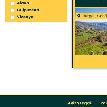
Alava
Guipuzcoa
Burgos
,
Casti
Vizcaya
Aviso Legal
Pol