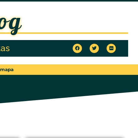
og
tas
 mapa