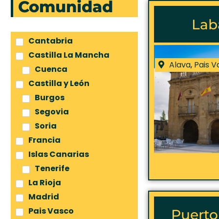
Comunidad
Lab
Cantabria
Castilla La Mancha
Alava
,
Pais V
Cuenca
Castilla y León
Burgos
Segovia
Soria
Francia
Islas Canarias
Tenerife
La Rioja
Madrid
Pais Vasco
Puerto 