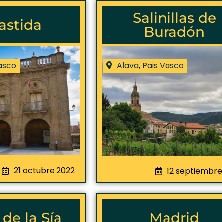
Salinillas de
astida
Buradón
asco
Alava
,
Pais Vasco
21 octubre 2022
12 septiembre
de la Sía
Madrid