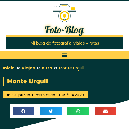
Foto-Blog
Mi blog de fotografía, viajes y rutas
Inicio
Viajes
Ruta
Monte Urgull
Monte Urgull
Guipuzcoa
,
Pais Vasco
09/08/2020