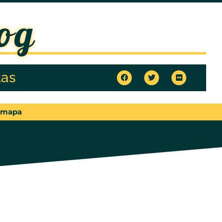
og
tas
 mapa