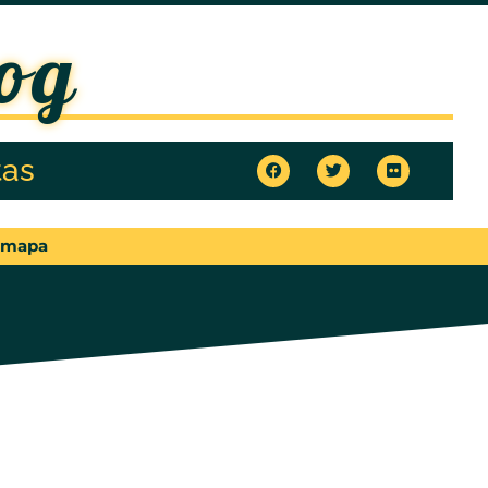
og
tas
 mapa