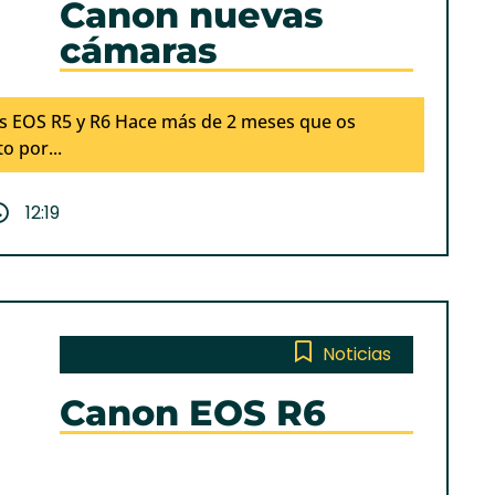
Canon nuevas
cámaras
 EOS R5 y R6 Hace más de 2 meses que os
o por...
12:19
Noticias
Canon EOS R6