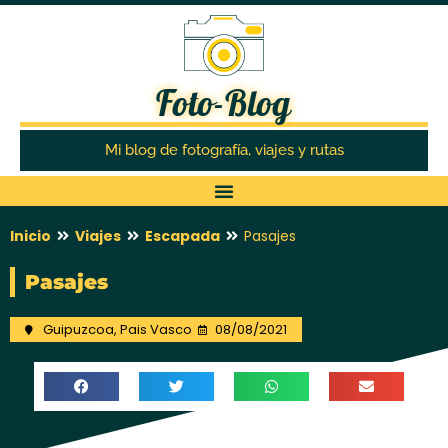
Foto-Blog
Mi blog de fotografía, viajes y rutas
Inicio
Viajes
Escapada
Pasajes
Pasajes
Guipuzcoa
,
Pais Vasco
08/08/2021